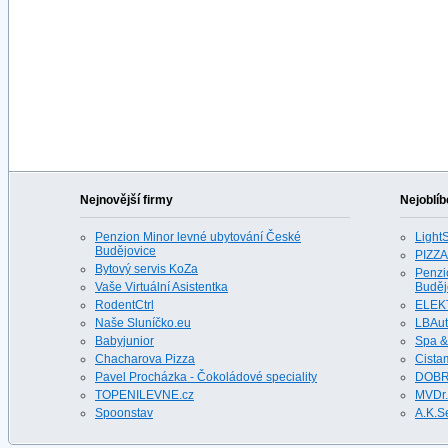
Nejnovější firmy
Nejoblíb
Penzion Minor levné ubytování České
LightS
Budějovice
PIZZA
Bytový servis KoZa
Penzi
Vaše Virtuální Asistentka
Buděj
RodentCtrl
ELEK
Naše Sluníčko.eu
LBAu
Babyjunior
Spa &
Chacharova Pizza
Cista
Pavel Procházka - Čokoládové speciality
DOBR
TOPENILEVNE.cz
MVDr.
Spoonstav
A.K.S