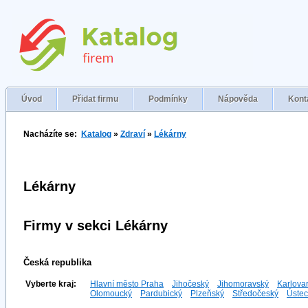
Úvod
Přidat firmu
Podmínky
Nápověda
Kont
Nacházíte se:
Katalog
»
Zdraví
»
Lékárny
Lékárny
Firmy v sekci Lékárny
Česká republika
Vyberte kraj:
Hlavní město Praha
Jihočeský
Jihomoravský
Karlova
Olomoucký
Pardubický
Plzeňský
Středočeský
Ústec