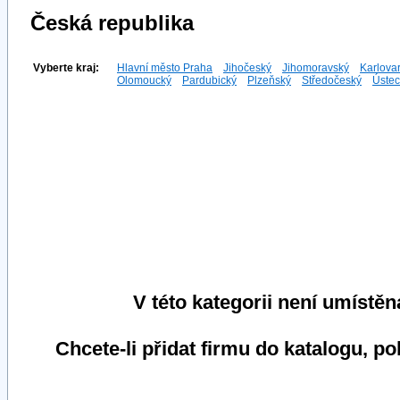
Česká republika
Vyberte kraj:
Hlavní město Praha
Jihočeský
Jihomoravský
Karlova
Olomoucký
Pardubický
Plzeňský
Středočeský
Ústec
V této kategorii není umístěn
Chcete-li přidat firmu do katalogu, p