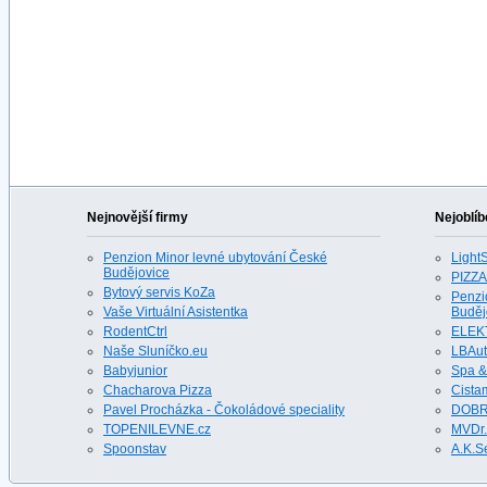
Nejnovější firmy
Nejoblíb
Penzion Minor levné ubytování České
LightS
Budějovice
PIZZA
Bytový servis KoZa
Penzi
Vaše Virtuální Asistentka
Buděj
RodentCtrl
ELEK
Naše Sluníčko.eu
LBAu
Babyjunior
Spa &
Chacharova Pizza
Cista
Pavel Procházka - Čokoládové speciality
DOBR
TOPENILEVNE.cz
MVDr.
Spoonstav
A.K.S