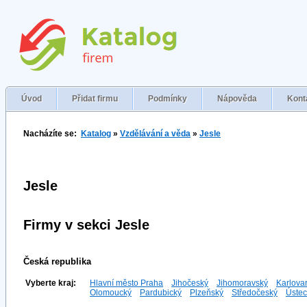
Úvod
Přidat firmu
Podmínky
Nápověda
Kont
Nacházíte se:
Katalog
»
Vzdělávání a věda
»
Jesle
Jesle
Firmy v sekci Jesle
Česká republika
Vyberte kraj:
Hlavní město Praha
Jihočeský
Jihomoravský
Karlova
Olomoucký
Pardubický
Plzeňský
Středočeský
Ústec