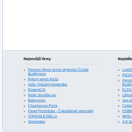
Nejnovější firmy
Nejoblíb
Penzion Minor levné ubytování České
LightS
Budějovice
PIZZA
Bytový servis KoZa
Penzi
Vaše Virtuální Asistentka
Buděj
RodentCtrl
ELEK
Naše Sluníčko.eu
LBAu
Babyjunior
Spa &
Chacharova Pizza
Cista
Pavel Procházka - Čokoládové speciality
DOBR
TOPENILEVNE.cz
MVDr.
Spoonstav
A.K.S