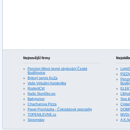
Nejnovější firmy
Nejoblíb
Penzion Minor levné ubytování České
LightS
Budějovice
PIZZA
Bytový servis KoZa
Penzi
Vaše Virtuální Asistentka
Buděj
RodentCtrl
ELEK
Naše Sluníčko.eu
LBAu
Babyjunior
Spa &
Chacharova Pizza
Cista
Pavel Procházka - Čokoládové speciality
DOBR
TOPENILEVNE.cz
MVDr.
Spoonstav
A.K.S