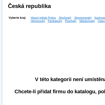
Česká republika
Vyberte kraj:
Hlavní město Praha
Jihočeský
Jihomoravský
Karlova
Olomoucký
Pardubický
Plzeňský
Středočeský
Ústec
V této kategorii není umístěn
Chcete-li přidat firmu do katalogu, p