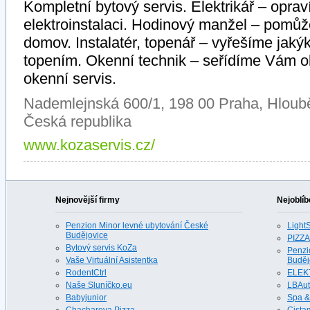
Kompletní bytový servis. Elektrikář – opra
elektroinstalaci. Hodinový manžel – pomů
domov. Instalatér, topenář – vyřešíme jakýk
topením. Okenní technik – seřídíme Vám ok
okenní servis.
Nademlejnská 600/1, 198 00 Praha, Hloubě
Česká republika
www.kozaservis.cz/
Nejnovější firmy
Nejoblíb
Penzion Minor levné ubytování České
LightS
Budějovice
PIZZA
Bytový servis KoZa
Penzi
Vaše Virtuální Asistentka
Buděj
RodentCtrl
ELEK
Naše Sluníčko.eu
LBAu
Babyjunior
Spa &