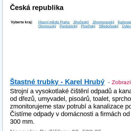
Česká republika
Vyberte kraj:
Hlavní město Praha
Jihočeský
Jihomoravský
Karlova
Olomoucký
Pardubický
Plzeňský
Středočeský
Ústec
Štastné trubky - Karel Hrubý
-
Zobrazit
Strojní a vysokotlaké čištění odpadů a kan
od dřezů, umyvadel, pisoárů, toalet, sprch
zmonitorujeme stav potrubí a kanalizace 
Čistíme odpady v domácnosti a firmách o
300 mm.