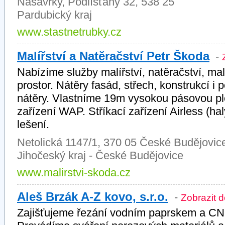
Nasavrky, Podlíšťany 32, 538 25
Pardubický kraj
www.stastnetrubky.cz
Malířství a Natěračství Petr Škoda
-
Nabízíme služby malířství, natěračství, ma
prostor. Nátěry fasád, střech, konstrukcí i
nátěry. Vlastníme 19m vysokou pásovou ploš
zařízení WAP. Stříkací zařízení Airless (haly
lešení.
Netolická 1147/1, 370 05 České Budějovic
Jihočeský kraj - České Budějovice
www.malirstvi-skoda.cz
Aleš Brzák A-Z kovo, s.r.o.
-
Zobrazit de
Zajišťujeme řezání vodním paprskem a CNC