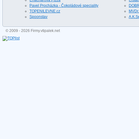
Chacharova Pizza
Cista
Pavel Procházka - Čokoládové speciality
DOBR
TOPENILEVNE.cz
MVDr.
Spoonstav
A.K.S
© 2009 - 2026 Firmy.vtipalek.net