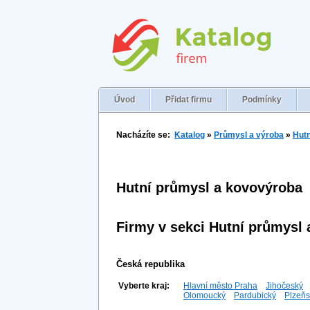
Úvod
Přidat firmu
Podmínky
Nacházíte se:
Katalog
»
Průmysl a výroba
»
Hutn
Hutní průmysl a kovovýroba
Firmy v sekci Hutní průmysl
Česká republika
Vyberte kraj:
Hlavní město Praha
Jihočeský
Olomoucký
Pardubický
Plzeňs