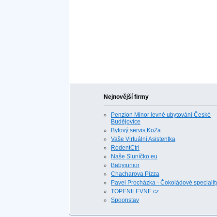
Nejnovější firmy
Penzion Minor levné ubytování České
Budějovice
Bytový servis KoZa
Vaše Virtuální Asistentka
RodentCtrl
Naše Sluníčko.eu
Babyjunior
Chacharova Pizza
Pavel Procházka - Čokoládové specialit
TOPENILEVNE.cz
Spoonstav