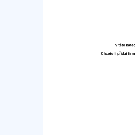
V této kate
Chcete-li přidat fir