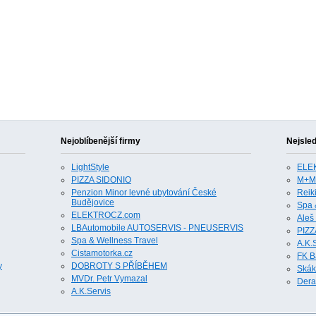
Nejoblíbenější firmy
Nejsled
LightStyle
ELE
PIZZA SIDONIO
M+M H
Penzion Minor levné ubytování České
Reik
Budějovice
Spa 
ELEKTROCZ.com
Aleš 
LBAutomobile AUTOSERVIS - PNEUSERVIS
PIZZ
Spa & Wellness Travel
A.K.
Cistamotorka.cz
FK B
y
DOBROTY S PŘÍBĚHEM
Skák
MVDr. Petr Vymazal
Derat
A.K.Servis