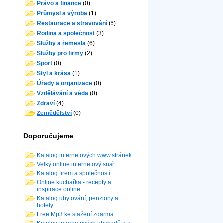
Právo a finance
(0)
Průmysl a výroba
(1)
Restaurace a stravování
(6)
Rodina a společnost
(3)
Služby a řemesla
(6)
Služby pro firmy
(2)
Sport
(0)
Styl a krása
(1)
Úřady a organizace
(0)
Vzdělávání a věda
(0)
Zdraví
(4)
Zemědělství
(0)
Doporučujeme
Katalog internetových www stránek
Velký online internetový snář
Katalog firem a společností
Online kuchařka - recepty a
inspirace online
Katalog ubytování, penziony a
hotely
Free Mp3 ke stažení zdarma