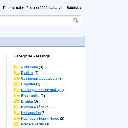
Dnes je pátek, 7. srpen 2026,
Lada
, zítra
Soběslav
Kategorie katalogu
Auto moto
(3)
Bydlení
(7)
Cestování a ubytování
(8)
Doprava
(3)
E-shopy a on-line služby
(7)
Elektronika
(0)
Erotika
(0)
Kultura a zábava
(2)
Nakupování
(6)
Počítače a komunikace
(2)
Práce a kariéra
(0)