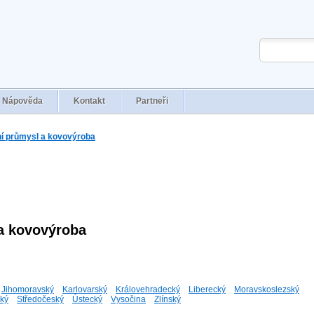
Nápověda
Kontakt
Partneři
í průmysl a kovovýroba
 a kovovýroba
Jihomoravský
Karlovarský
Královehradecký
Liberecký
Moravskoslezský
ký
Středočeský
Ústecký
Vysočina
Zlínský