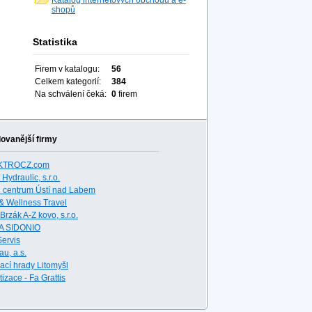
Katalog internetových obchodů a e-
shopů
Statistika
Firem v katalogu:
56
Celkem kategorií:
384
Na schválení čeká:
0
firem
ovanější firmy
KTROCZ.com
ydraulic, s.r.o.
i centrum Ústí nad Labem
& Wellness Travel
Brzák A-Z kovo, s.r.o.
A SIDONIO
Servis
au, a.s.
ací hrady Litomyšl
izace - Fa Grattis