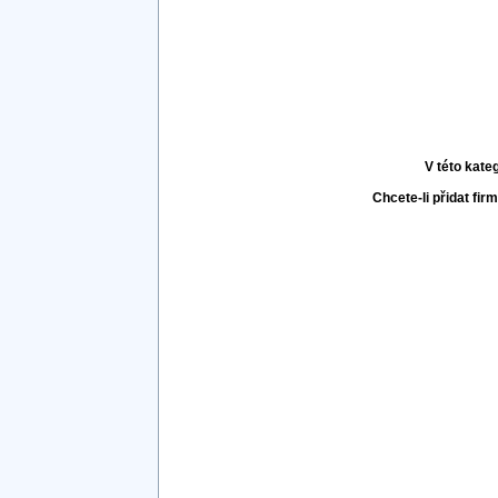
V této kate
Chcete-li přidat fir