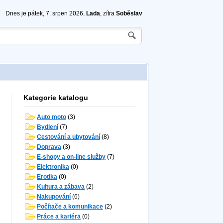
Dnes je pátek, 7. srpen 2026,
Lada
, zítra
Soběslav
Kategorie katalogu
Auto moto
(3)
Bydlení
(7)
Cestování a ubytování
(8)
Doprava
(3)
E-shopy a on-line služby
(7)
Elektronika
(0)
Erotika
(0)
Kultura a zábava
(2)
Nakupování
(6)
Počítače a komunikace
(2)
Práce a kariéra
(0)