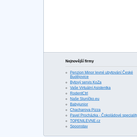
Nejnovější firmy
Penzion Minor levné ubytování České
Budějovice
Bytový servis KoZa
Vaše Virtuální Asistentka
RodentCtrl
Naše Sluníčko.eu
Babyjunior
Chacharova Pizza
Pavel Procházka - Čokoládové specialit
TOPENILEVNE.cz
Spoonstav