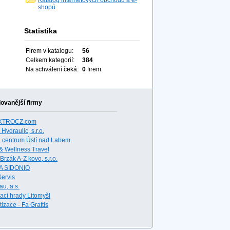
Katalog internetových obchodů a e-
shopů
Statistika
Firem v katalogu:
56
Celkem kategorií:
384
Na schválení čeká:
0
firem
ovanější firmy
KTROCZ.com
ydraulic, s.r.o.
i centrum Ústí nad Labem
& Wellness Travel
Brzák A-Z kovo, s.r.o.
A SIDONIO
Servis
au, a.s.
ací hrady Litomyšl
izace - Fa Grattis