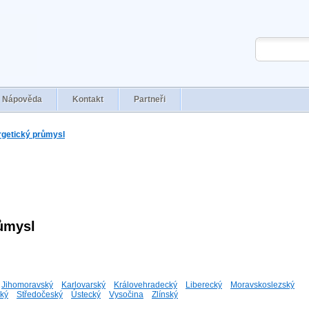
Nápověda
Kontakt
Partneři
rgetický průmysl
růmysl
Jihomoravský
Karlovarský
Královehradecký
Liberecký
Moravskoslezský
ký
Středočeský
Ústecký
Vysočina
Zlínský