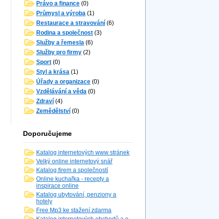
Právo a finance
(0)
Průmysl a výroba
(1)
Restaurace a stravování
(6)
Rodina a společnost
(3)
Služby a řemesla
(6)
Služby pro firmy
(2)
Sport
(0)
Styl a krása
(1)
Úřady a organizace
(0)
Vzdělávání a věda
(0)
Zdraví
(4)
Zemědělství
(0)
Doporučujeme
Katalog internetových www stránek
Velký online internetový snář
Katalog firem a společností
Online kuchařka - recepty a
inspirace online
Katalog ubytování, penziony a
hotely
Free Mp3 ke stažení zdarma