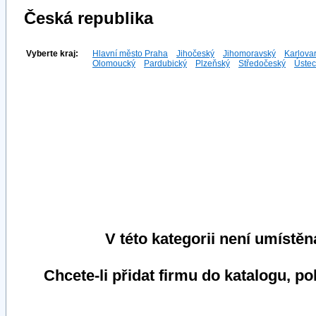
Česká republika
Vyberte kraj:
Hlavní město Praha
Jihočeský
Jihomoravský
Karlova
Olomoucký
Pardubický
Plzeňský
Středočeský
Ústec
V této kategorii není umístěn
Chcete-li přidat firmu do katalogu, p