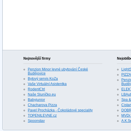
Nejnovější firmy
Nejoblíb
Penzion Minor levné ubytování České
LightS
Budějovice
PIZZA
Bytový servis KoZa
Penzi
Vaše Virtuální Asistentka
Buděj
RodentCtrl
ELEK
Naše Sluníčko.eu
LBAu
Babyjunior
Spa &
Chacharova Pizza
Cista
Pavel Procházka - Čokoládové speciality
DOBR
TOPENILEVNE.cz
MVDr.
Spoonstav
A.K.S