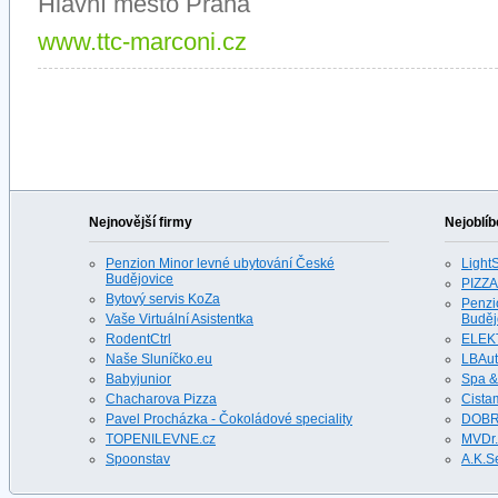
Hlavní město Praha
www.ttc-marconi.cz
Nejnovější firmy
Nejoblíb
Penzion Minor levné ubytování České
LightS
Budějovice
PIZZA
Bytový servis KoZa
Penzi
Vaše Virtuální Asistentka
Buděj
RodentCtrl
ELEK
Naše Sluníčko.eu
LBAu
Babyjunior
Spa &
Chacharova Pizza
Cista
Pavel Procházka - Čokoládové speciality
DOBR
TOPENILEVNE.cz
MVDr.
Spoonstav
A.K.S