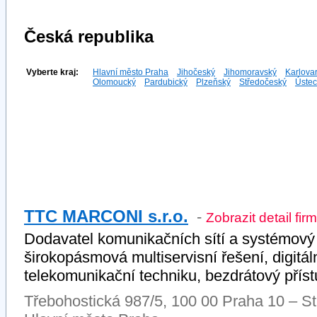
Česká republika
Vyberte kraj:
Hlavní město Praha
Jihočeský
Jihomoravský
Karlova
Olomoucký
Pardubický
Plzeňský
Středočeský
Ústec
TTC MARCONI s.r.o.
-
Zobrazit detail fir
Dodavatel komunikačních sítí a systémový i
širokopásmová multiservisní řešení, digitá
telekomunikační techniku, bezdrátový přístu
Třebohostická 987/5, 100 00 Praha 10 – St