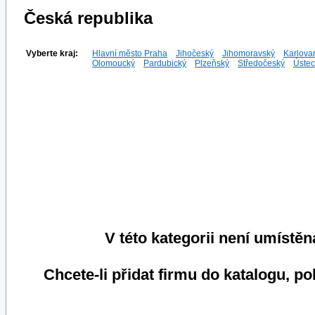
Česká republika
Vyberte kraj:
Hlavní město Praha
Jihočeský
Jihomoravský
Karlova
Olomoucký
Pardubický
Plzeňský
Středočeský
Ústec
V této kategorii není umístěn
Chcete-li přidat firmu do katalogu, p