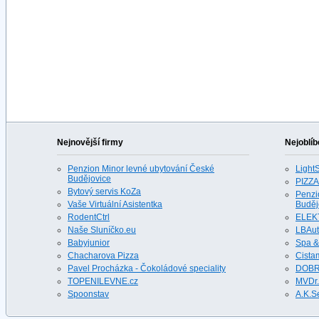
Nejnovější firmy
Nejoblíb
Penzion Minor levné ubytování České
LightS
Budějovice
PIZZA
Bytový servis KoZa
Penzi
Vaše Virtuální Asistentka
Buděj
RodentCtrl
ELEK
Naše Sluníčko.eu
LBAu
Babyjunior
Spa &
Chacharova Pizza
Cista
Pavel Procházka - Čokoládové speciality
DOBR
TOPENILEVNE.cz
MVDr.
Spoonstav
A.K.S