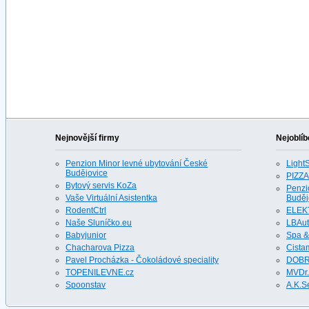
Nejnovější firmy
Nejoblíb
Penzion Minor levné ubytování České
LightS
Budějovice
PIZZA
Bytový servis KoZa
Penzi
Vaše Virtuální Asistentka
Buděj
RodentCtrl
ELEK
Naše Sluníčko.eu
LBAu
Babyjunior
Spa &
Chacharova Pizza
Cista
Pavel Procházka - Čokoládové speciality
DOBR
TOPENILEVNE.cz
MVDr.
Spoonstav
A.K.S