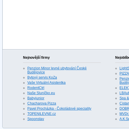
Nejnovější firmy
Nejoblíb
Penzion Minor levné ubytování České
LightS
Budějovice
PIZZA
Bytový servis KoZa
Penzi
Vaše Virtuální Asistentka
Buděj
RodentCtrl
ELEK
Naše Sluníčko.eu
LBAu
Babyjunior
Spa &
Chacharova Pizza
Cista
Pavel Procházka - Čokoládové speciality
DOBR
TOPENILEVNE.cz
MVDr.
Spoonstav
A.K.S