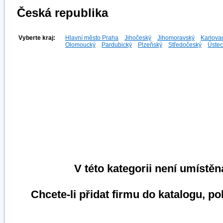
Česká republika
Vyberte kraj:
Hlavní město Praha
Jihočeský
Jihomoravský
Karlova
Olomoucký
Pardubický
Plzeňský
Středočeský
Ústec
V této kategorii není umístěn
Chcete-li přidat firmu do katalogu, p